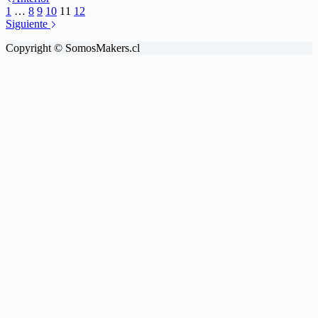
1
…
8
9
10
11
12
Siguiente
Copyright © SomosMakers.cl