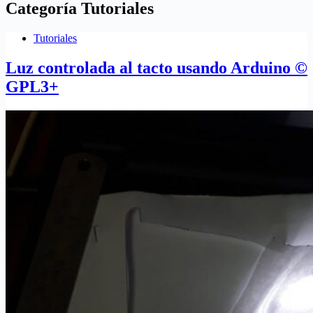
Categoría
Tutoriales
Tutoriales
Luz controlada al tacto usando Arduino ©
GPL3+