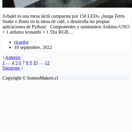
Arbalet es una mesa táctil compuesta por 150 LEDs. ¡Juega Tetris
Snake o Piano en tu mesa de café, o desarrolla tus propias
aplicaciones de Python! Componentes y suministros Arduino UNO
× 1 arduino leonardo × 1 Tira RGB…
ricardor
10 septiembre, 2022
Anterior
1
…
4
5
6
7
8
9
10
…
12
Siguiente
Copyright © SomosMakers.cl