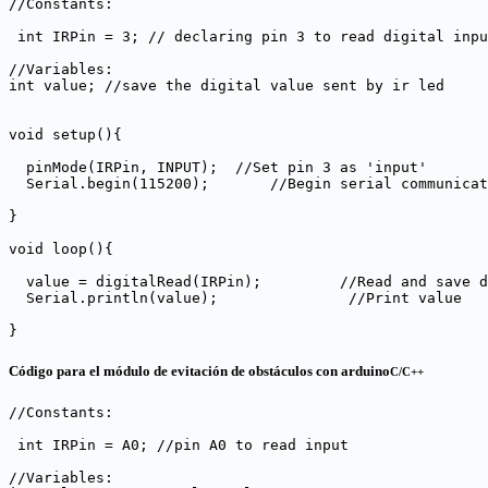
//Constants:
int
IRPin
=
3
;
// declaring pin 3 to read digital inpu
//Variables:
int
value
;
//save the digital value sent by ir led
void
setup
(){
pinMode
(
IRPin
,
INPUT
);
//Set pin 3 as 'input'
Serial
.
begin
(
115200
);
//Begin serial communicat
}
void
loop
(){
value
=
digitalRead
(
IRPin
);
//Read and save d
Serial
.
println
(
value
);
//Print value
}
Código para el módulo de evitación de obstáculos con arduino
C/C++
//Constants:
int
IRPin
=
A0
;
//pin A0 to read input
//Variables: