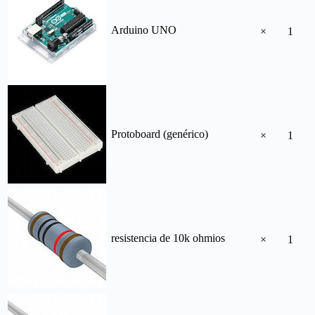
Arduino UNO
×
1
Protoboard (genérico)
×
1
resistencia de 10k ohmios
×
1