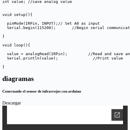
int
value
;
//save analog value
void
setup
(){
pinMode
(
IRPin
,
INPUT
);
// Set A0 as input
Serial
.
begin
(
115200
);
//Begin serial communicat
}
void
loop
(){
value
=
analogRead
(
IRPin
);
//Read and save an
Serial
.
println
(
value
);
//Print value
}
diagramas
Conectando el sensor de infrarrojos con arduino
Descargar